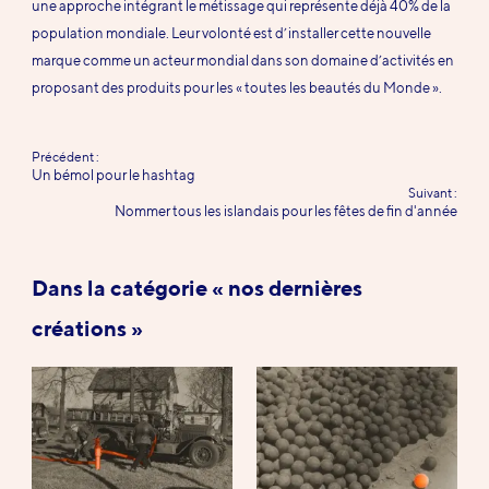
une approche intégrant le métissage qui représente déjà 40% de la
population mondiale. Leur volonté est d’installer cette nouvelle
marque comme un acteur mondial dans son domaine d’activités en
proposant des produits pour les « toutes les beautés du Monde ».
Précédent :
-
Un bémol pour le hashtag
Suivant :
Nommer tous les islandais pour les fêtes de fin d'année
Dans la catégorie « nos dernières
créations »