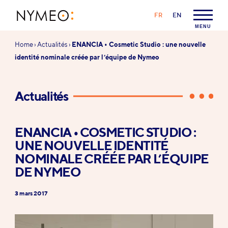
Aller au contenu
Aller à la navigation
LANGAGE :
FR
EN
NYMEO
MENU
Vous
Home
›
Actualités
›
ENANCIA • Cosmetic Studio : une nouvelle
êtes
identité nominale créée par l’équipe de Nymeo
ici :
Actualités
ENANCIA • COSMETIC STUDIO :
UNE NOUVELLE IDENTITÉ
NOMINALE CRÉÉE PAR L’ÉQUIPE
DE NYMEO
3 mars 2017