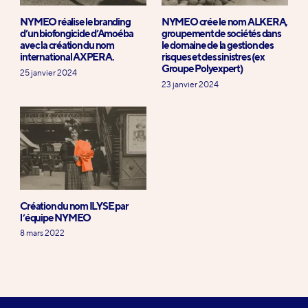
NYMEO réalise le branding
NYMEO crée le nom ALKERA,
d’un biofongicide d’Amoéba
groupement de sociétés dans
avec la création du nom
le domaine de la gestion des
international AXPERA.
risques et des sinistres (ex
Groupe Polyexpert)
25 janvier 2024
23 janvier 2024
Création du nom ILYSE par
l’équipe NYMEO
8 mars 2022