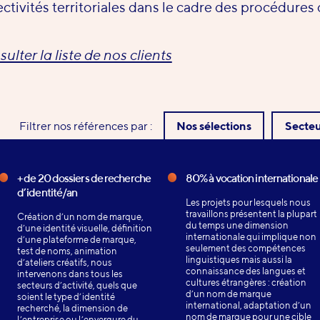
ectivités territoriales dans le cadre des procédures 
ulter la liste de nos clients
Filtrer nos références par :
Nos sélections
Secteu
+ de 20 dossiers de recherche
80% à vocation internationale
d’identité/an
Les projets pour lesquels nous
travaillons présentent la plupart
Création d’un nom de marque,
du temps une dimension
d’une identité visuelle, définition
internationale qui implique non
d’une plateforme de marque,
seulement des compétences
test de noms, animation
linguistiques mais aussi la
d’ateliers créatifs, nous
connaissance des langues et
intervenons dans tous les
cultures étrangères : création
secteurs d’activité, quels que
d’un nom de marque
soient le type d’identité
international, adaptation d’un
recherché, la dimension de
nom de marque pour une cible
l’entreprise ou l’envergure du