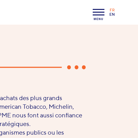
FR
LANGAGE :
EN
MENU
 achats des plus grands
merican Tobacco, Michelin,
 PME nous font aussi confiance
tratégiques.
anismes publics ou les