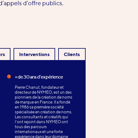
d’appels d’offre publics.
rs
Interventions
Clients
+ de 30 ans d’expérience
Pierre Chanut, fondateur et
directeur de NYMEO, est un des
pionniers de la création de noms
de marque en France. Il a fondé
en 1986 sa première société
spécialisée en création de noms.
Les consultants et créatifs qui
l’ont rejoint dans NYMEO ont
tous des parcours
internationaux et une forte
expérience dans leur domaine