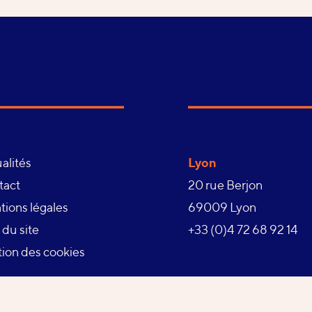
Lyon
alités
20 rue Berjon
tact
69009 Lyon
ions légales
Téléphone :
+33 (0)4 72 68 92 14
 du site
ion des cookies