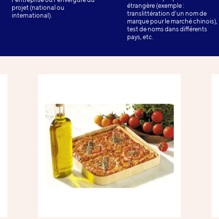
étrangère (exemple :
projet (national ou
translittération d’un nom de
international).
marque pour le marché chinois),
test de noms dans différents
pays, etc.