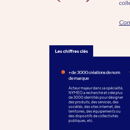
coll
Cons
Les chiffres clés
Les
chiffres
+ de 3000 créations de nom
de marque
clés
Acteur majeur dans sa spécialité,
NYMEO a recherché et créé plus
de 3000 identités pour désigner
des produits, des services, des
sociétés, des sites internet, des
territoires, des équipements ou
des dispositifs de collectivités
publiques, etc.