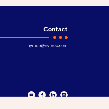
Contact
Adresse
nymeo@nymeo.com
e-
mail :
Youtube
Facebook
Linkedin
Instagram