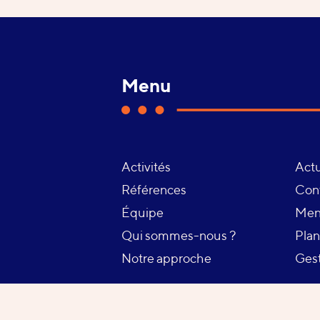
Menu
Activités
Actu
Page
Références
Con
courante :
Équipe
Ment
Qui sommes-nous ?
Plan
Notre approche
Gest