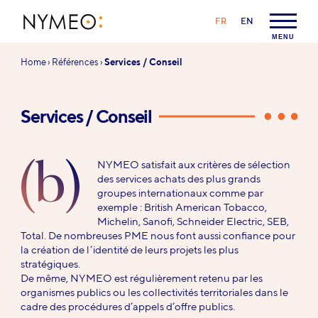
Aller au contenu
Aller à la navigation
LANGAGE :
FR
EN
NYMEO
MENU
Vous
Home
›
Références
›
Services / Conseil
êtes
ici :
Services / Conseil
(b)
NYMEO satisfait aux critères de sélection
des services achats des plus grands
groupes internationaux comme par
exemple : British American Tobacco,
Michelin, Sanofi, Schneider Electric, SEB,
Total. De nombreuses PME nous font aussi confiance pour
la création de l’identité de leurs projets les plus
stratégiques.
De même, NYMEO est régulièrement retenu par les
organismes publics ou les collectivités territoriales dans le
cadre des procédures d’appels d’offre publics.