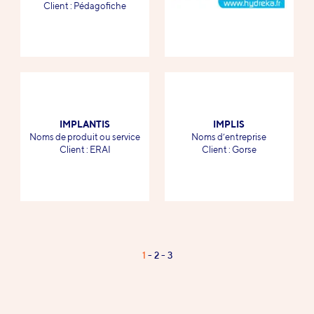
-
Client : Pédagofiche
IMPLANTIS
IMPLIS
-
-
Noms de produit ou service
Noms d’entreprise
-
-
Client : ERAI
Client : Gorse
Page
1
2
3
Pagination
1
/
3