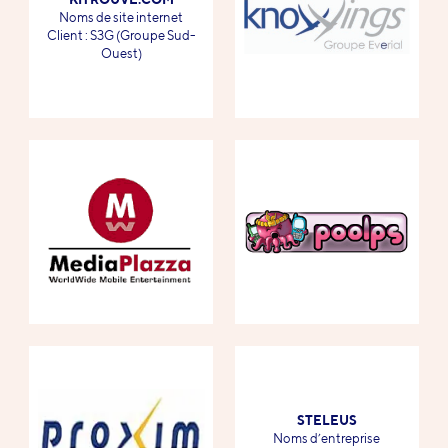
-
Noms de site internet
-
Client : S3G (Groupe Sud-
Ouest)
STELEUS
-
Noms d’entreprise