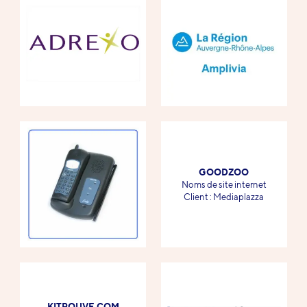
GOODZOO
-
Noms de site internet
-
Client : Mediaplazza
KITROUVE.COM