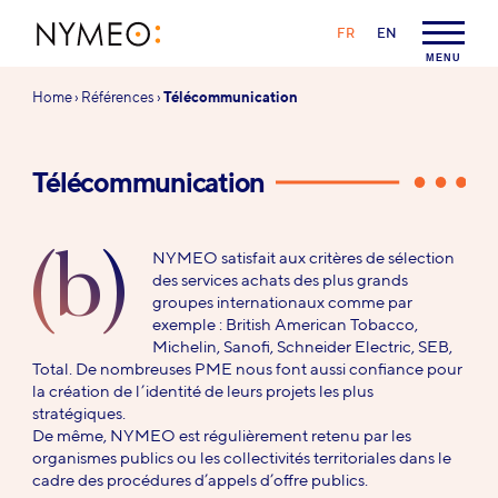
Aller au contenu
Aller à la navigation
LANGAGE :
FR
EN
NYMEO
MENU
Vous
Home
›
Références
›
Télécommunication
êtes
ici :
Télécommunication
(b)
NYMEO satisfait aux critères de sélection
des services achats des plus grands
groupes internationaux comme par
exemple : British American Tobacco,
Michelin, Sanofi, Schneider Electric, SEB,
Total. De nombreuses PME nous font aussi confiance pour
la création de l’identité de leurs projets les plus
stratégiques.
De même, NYMEO est régulièrement retenu par les
organismes publics ou les collectivités territoriales dans le
cadre des procédures d’appels d’offre publics.