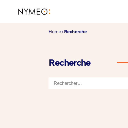
Aller au contenu
Aller à la navigation
NYMEO
Vous
Home
›
Recherche
êtes
ici :
Recherche
Rechercher :