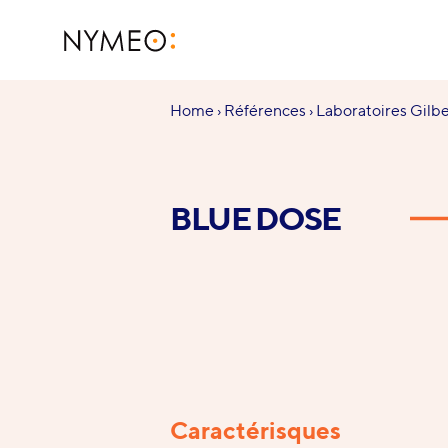
Aller au contenu
Aller à la navigation
NYMEO
Vous
Home
›
Références
›
Laboratoires Gilbe
êtes
ici :
BLUE DOSE
Caractérisques