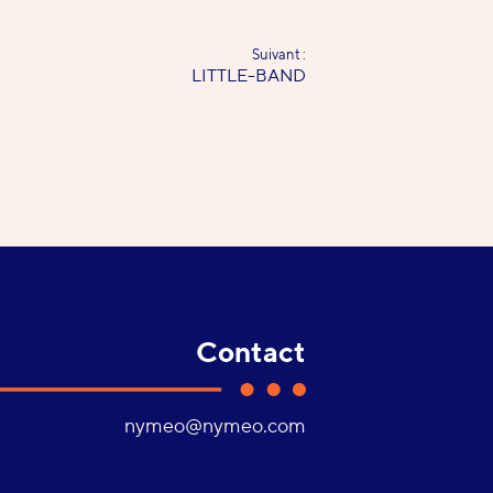
Suivant :
LITTLE-BAND
Contact
Adresse
nymeo@nymeo.com
e-