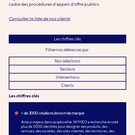
cadre des procédures d’appels d’offre publics.
Consulter la liste de nos clients
Les chiffres clés
Filtrer nos références par :
Nos sélections
Secteurs
Interventions
Clients
Les chiffres clés
+ de 3000 créations de nom de marque
Acteur majeur dans sa spécialité, NYMEO a recherché et créé
plus de 3000 identités pour désigner des produits, des
services, des sociétés, des sites internet, des territoires, des