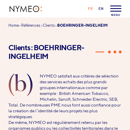
Aller au contenu
Aller à la navigation
LANGAGE :
FR
EN
NYMEO
MENU
Vous
Home
›
Références
›
Clients
›
BOEHRINGER-INGELHEIM
êtes
ici :
Clients : BOEHRINGER-
INGELHEIM
(b)
NYMEO satisfait aux critères de sélection
des services achats des plus grands
groupes internationaux comme par
exemple : British American Tobacco,
Michelin, Sanofi, Schneider Electric, SEB,
Total. De nombreuses PME nous font aussi confiance pour
la création de l’identité de leurs projets les plus
stratégiques.
De même, NYMEO est régulièrement retenu par les
organismes publics ou les collectivités territoriales dans le