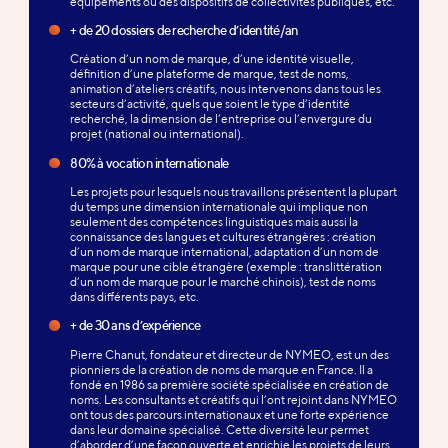
équipements ou des dispositifs de collectivités publiques, etc.
+ de 20 dossiers de recherche d’identité/an
Création d’un nom de marque, d’une identité visuelle,
définition d’une plateforme de marque, test de noms,
animation d’ateliers créatifs, nous intervenons dans tous les
secteurs d’activité, quels que soient le type d’identité
recherché, la dimension de l’entreprise ou l’envergure du
projet (national ou international).
80% à vocation internationale
Les projets pour lesquels nous travaillons présentent la plupart
du temps une dimension internationale qui implique non
seulement des compétences linguistiques mais aussi la
connaissance des langues et cultures étrangères : création
d’un nom de marque international, adaptation d’un nom de
marque pour une cible étrangère (exemple : translittération
d’un nom de marque pour le marché chinois), test de noms
dans différents pays, etc.
+ de 30 ans d’expérience
Pierre Chanut, fondateur et directeur de NYMEO, est un des
pionniers de la création de noms de marque en France. Il a
fondé en 1986 sa première société spécialisée en création de
noms. Les consultants et créatifs qui l’ont rejoint dans NYMEO
ont tous des parcours internationaux et une forte expérience
dans leur domaine spécialisé. Cette diversité leur permet
d’aborder d’une façon ouverte et enrichie les projets de leurs