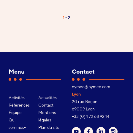
Page
1
2
Pagination
1
/
2
Menu
Contact
Adresse
nymeo@nymeo.com
e-
Lyon
Activités
Actualités
mail :
20 rue Berjon
Références
Contact
69009 Lyon
Équipe
Mentions
Téléphone :
+33 (0)4 72 68 92 14
Qui
légales
sommes-
Plan du site