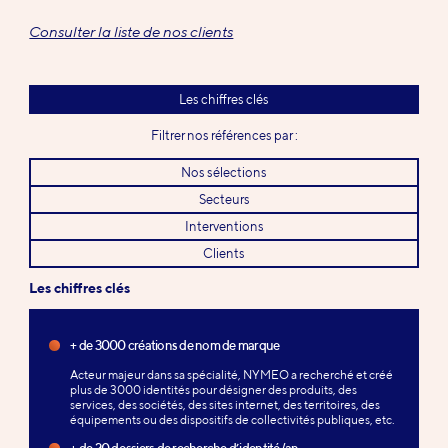
Consulter la liste de nos clients
Les chiffres clés
Filtrer nos références par :
Nos sélections
Secteurs
Interventions
Clients
Les chiffres clés
+ de 3000 créations de nom de marque
Acteur majeur dans sa spécialité, NYMEO a recherché et créé
plus de 3000 identités pour désigner des produits, des
services, des sociétés, des sites internet, des territoires, des
équipements ou des dispositifs de collectivités publiques, etc.
+ de 20 dossiers de recherche d’identité/an