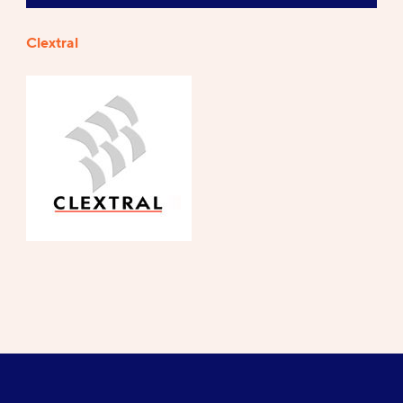
Clextral
Références