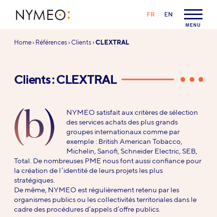
Aller au contenu
Aller à la navigation
LANGAGE :
FR
EN
NYMEO
MENU
Vous
Home
›
Références
›
Clients
›
CLEXTRAL
êtes
ici :
Clients : CLEXTRAL
(b)
NYMEO satisfait aux critères de sélection
des services achats des plus grands
groupes internationaux comme par
exemple : British American Tobacco,
Michelin, Sanofi, Schneider Electric, SEB,
Total. De nombreuses PME nous font aussi confiance pour
la création de l’identité de leurs projets les plus
stratégiques.
De même, NYMEO est régulièrement retenu par les
organismes publics ou les collectivités territoriales dans le
cadre des procédures d’appels d’offre publics.