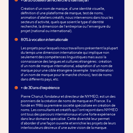
Création d’un nom de marque, d’une identité visuelle,
définition d’une plateforme de marque, test de noms,
animation d’ateliers créatifs, nous intervenons dans tous les
secteurs d’activité, quels que soient le type d’identité
recherché, la dimension de l’entreprise ou l’envergure du
projet (national ou international).
80% à vocation internationale
Les projets pour lesquels nous travaillons présentent la plupart
du temps une dimension internationale qui implique non
seulement des compétences linguistiques mais aussi la
connaissance des langues et cultures étrangères : création
d’un nom de marque international, adaptation d’un nom de
marque pour une cible étrangère (exemple : translittération
d’un nom de marque pour le marché chinois), test de noms
dans différents pays, etc.
+ de 30 ans d’expérience
Pierre Chanut, fondateur et directeur de NYMEO, est un des
pionniers de la création de noms de marque en France. Il a
fondé en 1986 sa première société spécialisée en création de
noms. Les consultants et créatifs qui l’ont rejoint dans NYMEO
ont tous des parcours internationaux et une forte expérience
dans leur domaine spécialisé. Cette diversité leur permet
d’aborder d’une façon ouverte et enrichie les projets de leurs
interlocuteurs désireux d’une autre vision de la marque.