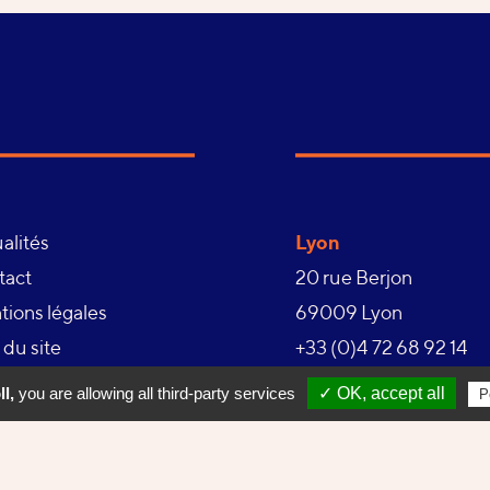
Lyon
alités
20 rue Berjon
tact
69009 Lyon
ions légales
Téléphone :
+33 (0)4 72 68 92 14
 du site
ion des cookies
l,
you are allowing all third-party services
✓ OK, accept all
P