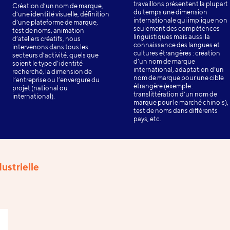
travaillons présentent la plupart
Création d’un nom de marque,
du temps une dimension
d’une identité visuelle, définition
internationale qui implique non
d’une plateforme de marque,
seulement des compétences
test de noms, animation
linguistiques mais aussi la
d’ateliers créatifs, nous
connaissance des langues et
intervenons dans tous les
cultures étrangères : création
secteurs d’activité, quels que
d’un nom de marque
soient le type d’identité
international, adaptation d’un
recherché, la dimension de
nom de marque pour une cible
l’entreprise ou l’envergure du
étrangère (exemple :
projet (national ou
translittération d’un nom de
international).
marque pour le marché chinois),
test de noms dans différents
pays, etc.
ustrielle