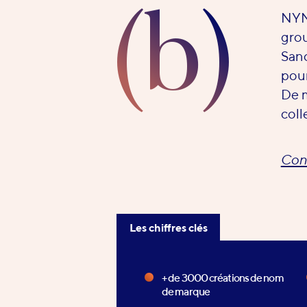
(b)
NYME
grou
Sano
pour
De m
coll
Cons
Les chiffres clés
Les
chiffres
+ de 3000 créations de nom
de marque
clés