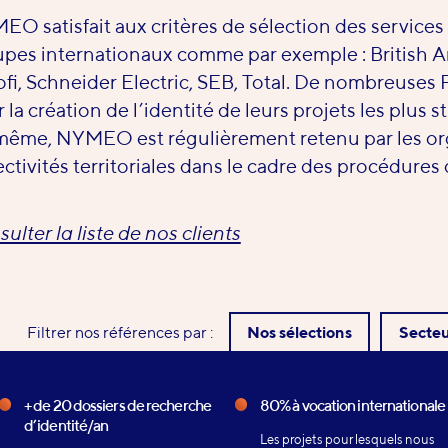
O satisfait aux critères de sélection des services
pes internationaux comme par exemple : British A
fi, Schneider Electric, SEB, Total. De nombreuses
 la création de l’identité de leurs projets les plus s
ême, NYMEO est régulièrement retenu par les org
ectivités territoriales dans le cadre des procédures 
ulter la liste de nos clients
Filtrer nos références par :
Nos sélections
Secteu
+ de 20 dossiers de recherche
80% à vocation internationale
d’identité/an
Les projets pour lesquels nous