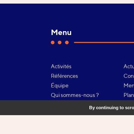
Menu
Activités
Actu
Références
Con
Équipe
Ment
Qui sommes-nous ?
Plan
Notre approche
Gest
By continuing to scrol