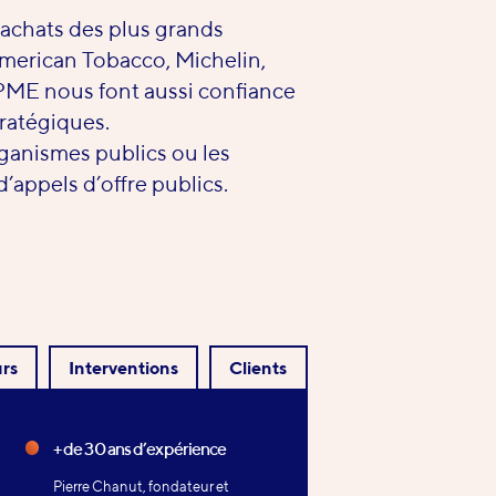
 achats des plus grands
merican Tobacco, Michelin,
 PME nous font aussi confiance
tratégiques.
anismes publics ou les
d’appels d’offre publics.
rs
Interventions
Clients
+ de 30 ans d’expérience
Pierre Chanut, fondateur et