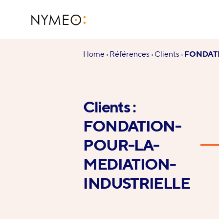
Aller au contenu
Aller à la navigation
NYMEO
Vous
Home
›
Références
›
Clients
›
FONDAT
êtes
ici :
Clients :
FONDATION-
POUR-LA-
MEDIATION-
INDUSTRIELLE