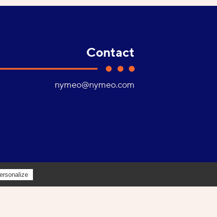
Contact
Adresse
nymeo@nymeo.com
e-
mail :
Privacy policy
ersonalize
Youtube
Facebook
Linkedin
Instagram