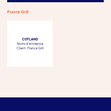
France Grill
Références
COTLAND
-
Noms d’entreprise
-
Client : France Grill