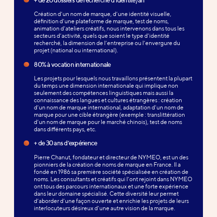
Création d’un nom de marque, d’une identité visuelle,
définition d’une plateforme de marque, test de noms,
animation d’ateliers créatifs, nous intervenons dans tous les
secteurs d’activité, quels que soient le type d’identité
recherché, la dimension de l’entreprise ou l’envergure du
projet (national ou international).
80% à vocation internationale
Les projets pour lesquels nous travaillons présentent la plupart
du temps une dimension internationale qui implique non
seulement des compétences linguistiques mais aussi la
connaissance des langues et cultures étrangères : création
d’un nom de marque international, adaptation d’un nom de
marque pour une cible étrangère (exemple : translittération
d’un nom de marque pour le marché chinois), test de noms
dans différents pays, etc.
+ de 30 ans d’expérience
Pierre Chanut, fondateur et directeur de NYMEO, est un des
pionniers de la création de noms de marque en France. Il a
fondé en 1986 sa première société spécialisée en création de
noms. Les consultants et créatifs qui l’ont rejoint dans NYMEO
ont tous des parcours internationaux et une forte expérience
dans leur domaine spécialisé. Cette diversité leur permet
d’aborder d’une façon ouverte et enrichie les projets de leurs
interlocuteurs désireux d’une autre vision de la marque.