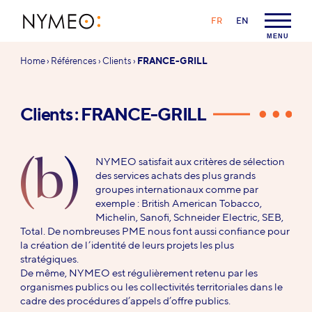
Aller au contenu
Aller à la navigation
LANGAGE :
FR
EN
NYMEO
MENU
Vous
Home
›
Références
›
Clients
›
FRANCE-GRILL
êtes
ici :
Clients : FRANCE-GRILL
(b)
NYMEO satisfait aux critères de sélection
des services achats des plus grands
groupes internationaux comme par
exemple : British American Tobacco,
Michelin, Sanofi, Schneider Electric, SEB,
Total. De nombreuses PME nous font aussi confiance pour
la création de l’identité de leurs projets les plus
stratégiques.
De même, NYMEO est régulièrement retenu par les
organismes publics ou les collectivités territoriales dans le
cadre des procédures d’appels d’offre publics.