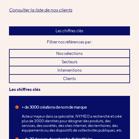
Consulter la liste de nos clients
Les chiffres clés
Filtrer nos références par :
Nos sélections
Secteurs
Interventions
Clients
Les chiffres clés
+ de 3000 créations de nom de marque
Acteur majeur dans sa spécialité, NYMEO a recherché et créé
plus de 3000 identités pour désigner des produits, des
services, des sociétés, des sites internet, des territoires, des
équipements ou des dispositifs de collectivités publiques, etc.
+ de 20 dossiers de recherche d’identité/an