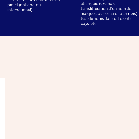
étrangère (exemple :
projet (national ou
translittération d’un nom de
international).
marque pour le marché chinois),
test de noms dans différents
pays, etc.