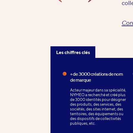
coll
Cons
Les chiffres clés
Les
chiffres
+ de 3000 créations de nom
de marque
clés
Acteur majeur dans sa spécialité,
NYMEO a recherché et créé plus
de 3000 identités pour désigner
des produits, des services, des
sociétés, des sites internet, des
territoires, des équipements ou
des dispositifs de collectivités
publiques, etc.