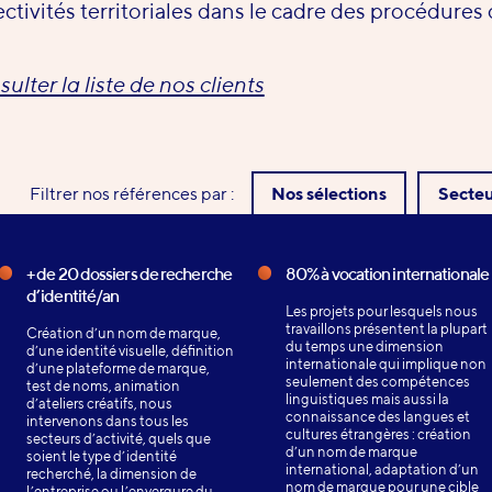
ectivités territoriales dans le cadre des procédures 
ulter la liste de nos clients
Filtrer nos références par :
Nos sélections
Secteu
+ de 20 dossiers de recherche
80% à vocation internationale
d’identité/an
Les projets pour lesquels nous
travaillons présentent la plupart
Création d’un nom de marque,
du temps une dimension
d’une identité visuelle, définition
internationale qui implique non
d’une plateforme de marque,
seulement des compétences
test de noms, animation
linguistiques mais aussi la
d’ateliers créatifs, nous
connaissance des langues et
intervenons dans tous les
cultures étrangères : création
secteurs d’activité, quels que
d’un nom de marque
soient le type d’identité
international, adaptation d’un
recherché, la dimension de
nom de marque pour une cible
l’entreprise ou l’envergure du