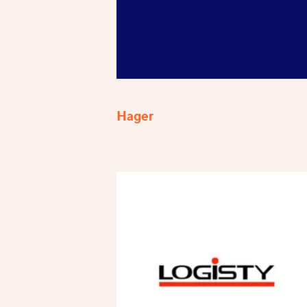
Hager
Références