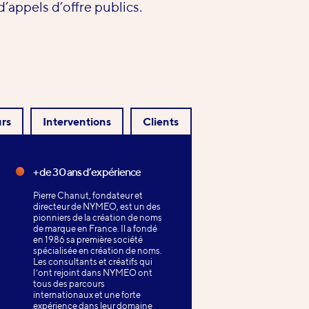
d’appels d’offre publics.
rs
Interventions
Clients
+ de 30 ans d’expérience
Pierre Chanut, fondateur et
directeur de NYMEO, est un des
pionniers de la création de noms
de marque en France. Il a fondé
en 1986 sa première société
spécialisée en création de noms.
Les consultants et créatifs qui
l’ont rejoint dans NYMEO ont
tous des parcours
internationaux et une forte
expérience dans leur domaine