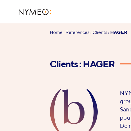
Aller au contenu
Aller à la navigation
NYMEO
Vous
Home
›
Références
›
Clients
›
HAGER
êtes
ici :
Clients : HAGER
(b)
NYME
grou
Sano
pour
De m