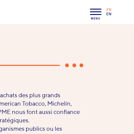
FR
LANGAGE :
EN
MENU
 achats des plus grands
merican Tobacco, Michelin,
 PME nous font aussi confiance
tratégiques.
anismes publics ou les