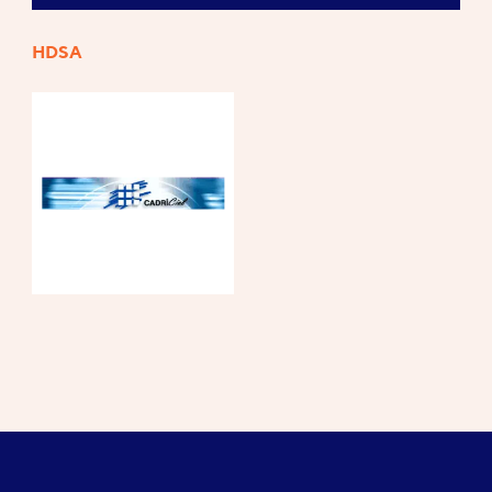
HDSA
Références