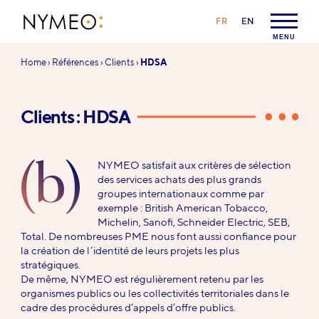
Aller au contenu
Aller à la navigation
LANGAGE :
FR
EN
NYMEO
MENU
Vous
Home
›
Références
›
Clients
›
HDSA
êtes
ici :
Clients : HDSA
(b)
NYMEO satisfait aux critères de sélection
des services achats des plus grands
groupes internationaux comme par
exemple : British American Tobacco,
Michelin, Sanofi, Schneider Electric, SEB,
Total. De nombreuses PME nous font aussi confiance pour
la création de l’identité de leurs projets les plus
stratégiques.
De même, NYMEO est régulièrement retenu par les
organismes publics ou les collectivités territoriales dans le
cadre des procédures d’appels d’offre publics.