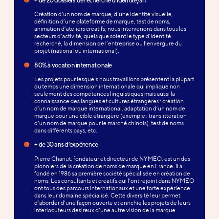
Création d’un nom de marque, d’une identité visuelle,
définition d’une plateforme de marque, test de noms,
animation d’ateliers créatifs, nous intervenons dans tous les
secteurs d’activité, quels que soient le type d’identité
recherché, la dimension de l’entreprise ou l’envergure du
projet (national ou international).
80% à vocation internationale
Les projets pour lesquels nous travaillons présentent la plupart
du temps une dimension internationale qui implique non
seulement des compétences linguistiques mais aussi la
connaissance des langues et cultures étrangères : création
d’un nom de marque international, adaptation d’un nom de
marque pour une cible étrangère (exemple : translittération
d’un nom de marque pour le marché chinois), test de noms
dans différents pays, etc.
+ de 30 ans d’expérience
Pierre Chanut, fondateur et directeur de NYMEO, est un des
pionniers de la création de noms de marque en France. Il a
fondé en 1986 sa première société spécialisée en création de
noms. Les consultants et créatifs qui l’ont rejoint dans NYMEO
ont tous des parcours internationaux et une forte expérience
dans leur domaine spécialisé. Cette diversité leur permet
d’aborder d’une façon ouverte et enrichie les projets de leurs
interlocuteurs désireux d’une autre vision de la marque.