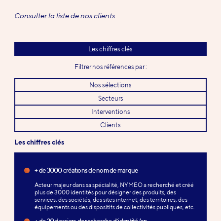
Consulter la liste de nos clients
Les chiffres clés
Filtrer nos références par :
Nos sélections
Secteurs
Interventions
Clients
Les chiffres clés
+ de 3000 créations de nom de marque
Acteur majeur dans sa spécialité, NYMEO a recherché et créé
plus de 3000 identités pour désigner des produits, des
services, des sociétés, des sites internet, des territoires, des
équipements ou des dispositifs de collectivités publiques, etc.
+ de 20 dossiers de recherche d’identité/an