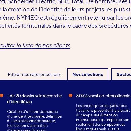
fi, Schneider Electric, SEB, Total. De nombreuses
 la création de l’identité de leurs projets les plus s
ême, NYMEO est régulièrement retenu par les org
ectivités territoriales dans le cadre des procédures 
ulter la liste de nos clients
Filtrer nos références par :
Nos sélections
Secteu
+ de 20 dossiers de recherche
80% à vocation internationale
d’identité/an
Les projets pour lesquels nous
travaillons présentent la plupart
Création d’un nom de marque,
du temps une dimension
d’une identité visuelle, définition
internationale qui implique non
d’une plateforme de marque,
seulement des compétences
test de noms, animation
linguistiques mais aussi la
d’ateliers créatifs, nous