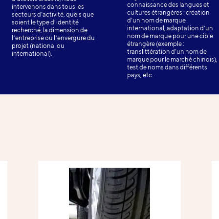
connaissance des langues et
intervenons dans tous les
cultures étrangères : création
secteurs d’activité, quels que
d’un nom de marque
soient le type d’identité
international, adaptation d’un
recherché, la dimension de
nom de marque pour une cible
l’entreprise ou l’envergure du
étrangère (exemple :
projet (national ou
translittération d’un nom de
international).
marque pour le marché chinois),
test de noms dans différents
pays, etc.