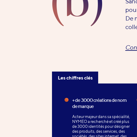
(b)
Sano
pour
De m
coll
Cons
Les chiffres clés
Les
chiffres
+ de 3000 créations de nom
de marque
clés
Acteur majeur dans sa spécialité,
NYMEO a recherché et créé plus
de 3000 identités pour désigner
des produits, des services, des
sociétés, des sites internet, des