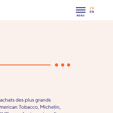
FR
LANGAGE :
EN
MENU
 achats des plus grands
merican Tobacco, Michelin,