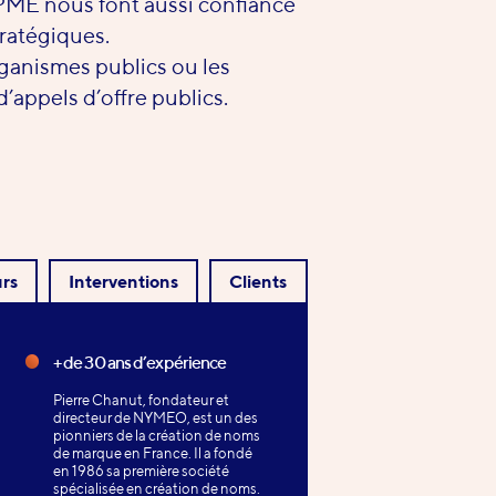
 PME nous font aussi confiance
tratégiques.
anismes publics ou les
d’appels d’offre publics.
rs
Interventions
Clients
+ de 30 ans d’expérience
Pierre Chanut, fondateur et
directeur de NYMEO, est un des
pionniers de la création de noms
de marque en France. Il a fondé
en 1986 sa première société
spécialisée en création de noms.