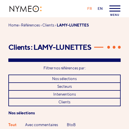
Aller au contenu
Aller à la navigation
LANGAGE :
FR
EN
NYMEO
MENU
Vous
Home
›
Références
›
Clients
›
LAMY-LUNETTES
êtes
ici :
Clients : LAMY-LUNETTES
Filtrer nos références par :
Nos sélections
Secteurs
Interventions
Clients
Nos sélections
Tout
Avec commentaires
BtoB