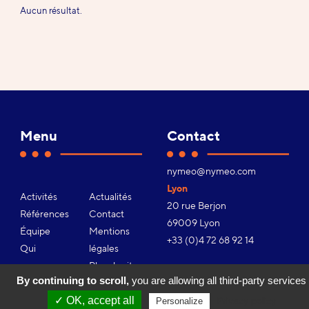
Aucun résultat.
Menu
Contact
Adresse
nymeo@nymeo.com
e-
Lyon
Activités
Actualités
mail :
20 rue Berjon
Références
Contact
69009 Lyon
Équipe
Mentions
Téléphone :
+33 (0)4 72 68 92 14
Qui
légales
sommes-
Plan du site
By continuing to scroll,
you are allowing all third-party services
nous ?
Gestion des
Youtube
Facebook
Linkedin
Instagram
✓ OK, accept all
Notre
cookies
Privacy policy
Personalize