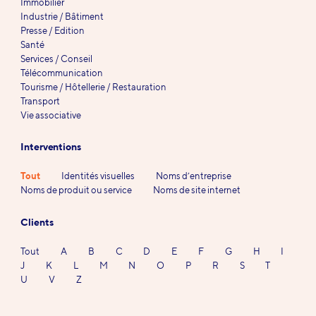
Immobilier
Industrie / Bâtiment
Presse / Edition
Santé
Services / Conseil
Télécommunication
Tourisme / Hôtellerie / Restauration
Transport
Vie associative
Interventions
Tout
Identités visuelles
Noms d’entreprise
Noms de produit ou service
Noms de site internet
Clients
Tout
A
B
C
D
E
F
G
H
I
J
K
L
M
N
O
P
R
S
T
U
V
Z