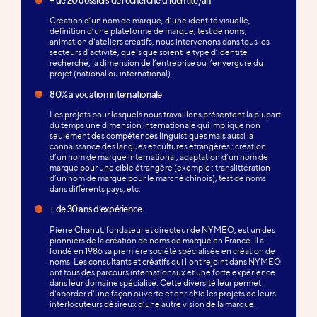
Création d’un nom de marque, d’une identité visuelle,
définition d’une plateforme de marque, test de noms,
animation d’ateliers créatifs, nous intervenons dans tous les
secteurs d’activité, quels que soient le type d’identité
recherché, la dimension de l’entreprise ou l’envergure du
projet (national ou international).
80% à vocation internationale
Les projets pour lesquels nous travaillons présentent la plupart
du temps une dimension internationale qui implique non
seulement des compétences linguistiques mais aussi la
connaissance des langues et cultures étrangères : création
d’un nom de marque international, adaptation d’un nom de
marque pour une cible étrangère (exemple : translittération
d’un nom de marque pour le marché chinois), test de noms
dans différents pays, etc.
+ de 30 ans d’expérience
Pierre Chanut, fondateur et directeur de NYMEO, est un des
pionniers de la création de noms de marque en France. Il a
fondé en 1986 sa première société spécialisée en création de
noms. Les consultants et créatifs qui l’ont rejoint dans NYMEO
ont tous des parcours internationaux et une forte expérience
dans leur domaine spécialisé. Cette diversité leur permet
d’aborder d’une façon ouverte et enrichie les projets de leurs
interlocuteurs désireux d’une autre vision de la marque.