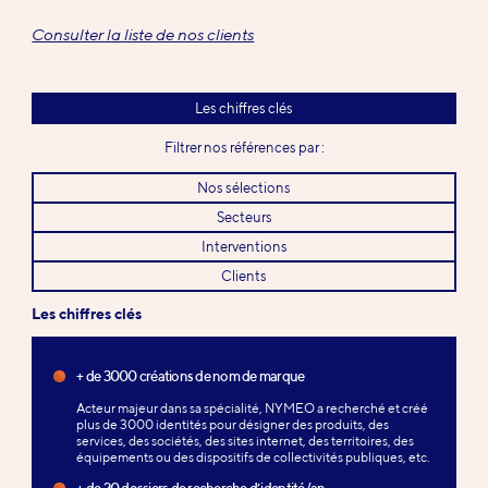
Consulter la liste de nos clients
Les chiffres clés
Filtrer nos références par :
Nos sélections
Secteurs
Interventions
Clients
Les chiffres clés
+ de 3000 créations de nom de marque
Acteur majeur dans sa spécialité, NYMEO a recherché et créé
plus de 3000 identités pour désigner des produits, des
services, des sociétés, des sites internet, des territoires, des
équipements ou des dispositifs de collectivités publiques, etc.
+ de 20 dossiers de recherche d’identité/an