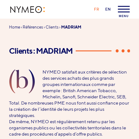
Aller au contenu
Aller à la navigation
LANGAGE :
FR
EN
NYMEO
MENU
Vous
Home
›
Références
›
Clients
›
MADRIAM
êtes
ici :
Clients : MADRIAM
(b)
NYMEO satisfait aux critères de sélection
des services achats des plus grands
groupes internationaux comme par
exemple : British American Tobacco,
Michelin, Sanofi, Schneider Electric, SEB,
Total. De nombreuses PME nous font aussi confiance pour
la création de l’identité de leurs projets les plus
stratégiques.
De même, NYMEO est régulièrement retenu par les
organismes publics ou les collectivités territoriales dans le
cadre des procédures d’appels d’offre publics.