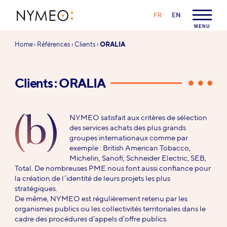
Aller au contenu
Aller à la navigation
LANGAGE :
FR
EN
NYMEO
MENU
Vous
Home
›
Références
›
Clients
›
ORALIA
êtes
ici :
Clients : ORALIA
(b)
NYMEO satisfait aux critères de sélection
des services achats des plus grands
groupes internationaux comme par
exemple : British American Tobacco,
Michelin, Sanofi, Schneider Electric, SEB,
Total. De nombreuses PME nous font aussi confiance pour
la création de l’identité de leurs projets les plus
stratégiques.
De même, NYMEO est régulièrement retenu par les
organismes publics ou les collectivités territoriales dans le
cadre des procédures d’appels d’offre publics.