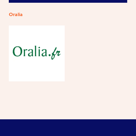
Oralia
Références