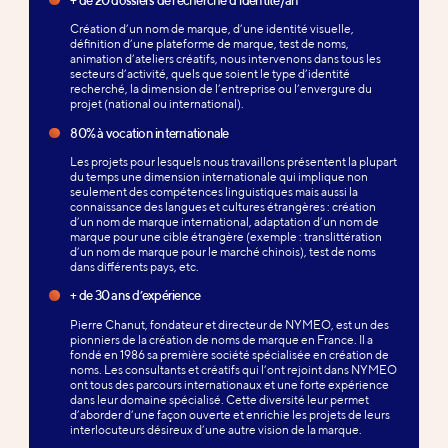
Création d’un nom de marque, d’une identité visuelle,
définition d’une plateforme de marque, test de noms,
animation d’ateliers créatifs, nous intervenons dans tous les
secteurs d’activité, quels que soient le type d’identité
recherché, la dimension de l’entreprise ou l’envergure du
projet (national ou international).
80% à vocation internationale
Les projets pour lesquels nous travaillons présentent la plupart
du temps une dimension internationale qui implique non
seulement des compétences linguistiques mais aussi la
connaissance des langues et cultures étrangères : création
d’un nom de marque international, adaptation d’un nom de
marque pour une cible étrangère (exemple : translittération
d’un nom de marque pour le marché chinois), test de noms
dans différents pays, etc.
+ de 30 ans d’expérience
Pierre Chanut, fondateur et directeur de NYMEO, est un des
pionniers de la création de noms de marque en France. Il a
fondé en 1986 sa première société spécialisée en création de
noms. Les consultants et créatifs qui l’ont rejoint dans NYMEO
ont tous des parcours internationaux et une forte expérience
dans leur domaine spécialisé. Cette diversité leur permet
d’aborder d’une façon ouverte et enrichie les projets de leurs
interlocuteurs désireux d’une autre vision de la marque.