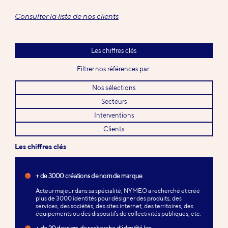
Consulter la liste de nos clients
Les chiffres clés
Filtrer nos références par :
Nos sélections
Secteurs
Interventions
Clients
Les chiffres clés
+ de 3000 créations de nom de marque
Acteur majeur dans sa spécialité, NYMEO a recherché et créé
plus de 3000 identités pour désigner des produits, des
services, des sociétés, des sites internet, des territoires, des
équipements ou des dispositifs de collectivités publiques, etc.
+ de 20 dossiers de recherche d’identité/an