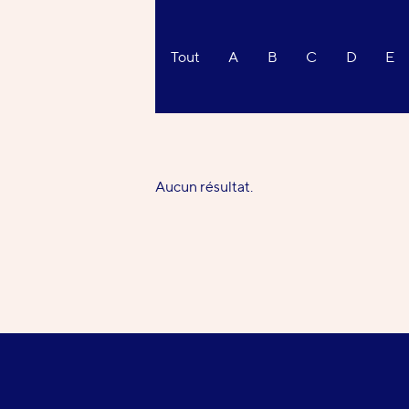
Clients
Tout
A
B
C
D
E
Aucun résultat.