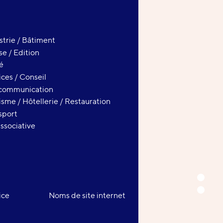
strie / Bâtiment
se / Edition
é
ices / Conseil
communication
isme / Hôtellerie / Restauration
sport
associative
Présent
Référen
ice
Noms de site internet