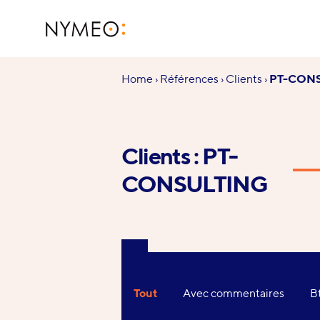
Aller au contenu
Aller à la navigation
NYMEO
Vous
Home
›
Références
›
Clients
›
PT-CON
êtes
ici :
Clients : PT-
CONSULTING
Nos
sélections
Tout
Avec commentaires
B