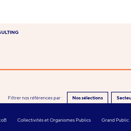
SULTING
Filtrer nos références par :
Nos sélections
Secteu
toB
Collectivités et Organismes Publics
Grand Public