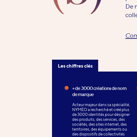
De m
coll
Cons
Les chiffres clés
Les
chiffres
+ de 3000 créations de nom
de marque
clés
Acteur majeur dans sa spécialité,
NYMEO a recherché et créé plus
de 3000 identités pour désigner
des produits, des services, des
sociétés, des sites internet, des
territoires, des équipements ou
des dispositifs de collectivités