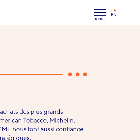
FR
LANGAGE :
EN
MENU
 achats des plus grands
merican Tobacco, Michelin,
 PME nous font aussi confiance
tratégiques.