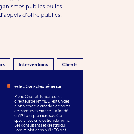
anismes publics ou les
d’appels d’offre publics.
rs
Interventions
Clients
+ de 30 ans d’expérience
Pierre Chanut, fondateur et
directeur de NYMEO, est un des
pionniers de la création de noms
de marque en France. Il a fondé
en 1986 sa première société
spécialisée en création de noms.
Les consultants et créatifs qui
l’ont rejoint dans NYMEO ont