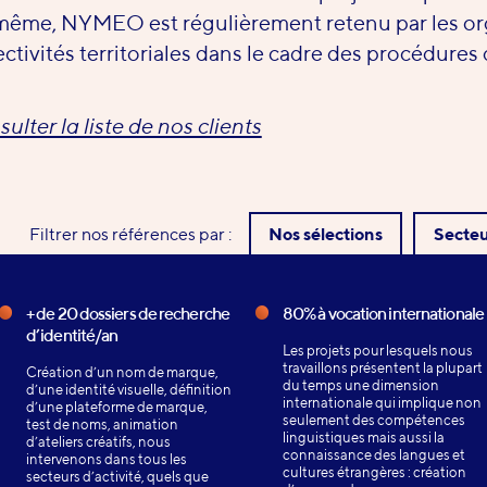
ême, NYMEO est régulièrement retenu par les org
ectivités territoriales dans le cadre des procédures 
ulter la liste de nos clients
Filtrer nos références par :
Nos sélections
Secteu
+ de 20 dossiers de recherche
80% à vocation internationale
d’identité/an
Les projets pour lesquels nous
travaillons présentent la plupart
Création d’un nom de marque,
du temps une dimension
d’une identité visuelle, définition
internationale qui implique non
d’une plateforme de marque,
seulement des compétences
test de noms, animation
linguistiques mais aussi la
d’ateliers créatifs, nous
connaissance des langues et
intervenons dans tous les
cultures étrangères : création
secteurs d’activité, quels que