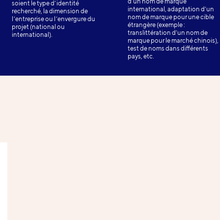
d’un nom de marque
soient le type d’identité
international, adaptation d’un
recherché, la dimension de
nom de marque pour une cible
l’entreprise ou l’envergure du
étrangère (exemple :
projet (national ou
translittération d’un nom de
international).
marque pour le marché chinois),
test de noms dans différents
pays, etc.