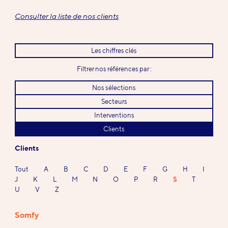
Consulter la liste de nos clients
Les chiffres clés
Filtrer nos références par :
Nos sélections
Secteurs
Interventions
Clients
Clients
Tout
A
B
C
D
E
F
G
H
I
J
K
L
M
N
O
P
R
S
T
U
V
Z
Somfy
Références