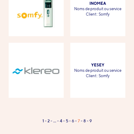
INOMEA
-
Noms de produit ou service
-
Client : Somfy
YESEY
-
Noms de produit ou service
-
Client : Somfy
Page
1
2
…
4
5
6
7
8
9
Pagination
7