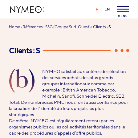
Aller au contenu
Aller à la navigation
LANGAGE :
FR
EN
NYMEO
MENU
Vous
Home
›
Références
›
S3G (Groupe Sud-Ouest)
›
Clients
›
S
êtes
ici :
Clients : S
(b)
NYMEO satisfait aux critères de sélection
des services achats des plus grands
groupes internationaux comme par
exemple : British American Tobacco,
Michelin, Sanofi, Schneider Electric, SEB,
Total. De nombreuses PME nous font aussi confiance pour
la création de l’identité de leurs projets les plus
stratégiques.
De même, NYMEO est régulièrement retenu par les
organismes publics ou les collectivités territoriales dans le
cadre des procédures d’appels d’offre publics.