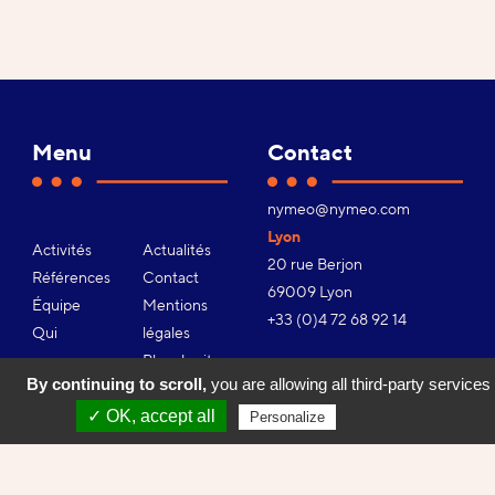
/
9
Menu
Contact
Adresse
nymeo@nymeo.com
e-
Lyon
Activités
Actualités
mail :
20 rue Berjon
Références
Contact
69009 Lyon
Équipe
Mentions
Téléphone :
+33 (0)4 72 68 92 14
Qui
légales
sommes-
Plan du site
By continuing to scroll,
you are allowing all third-party services
nous ?
Gestion des
Youtube
Facebook
Linkedin
Instagram
✓ OK, accept all
Notre
cookies
Privacy policy
Personalize
approche