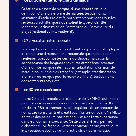
Création d’un nom de marque, d’une identité visuelle,
définition d’une plateforme de marque, test de noms,
animation d’ateliers créatifs, nous intervenons dans tous les
secteurs d’activité, quels que soient le type d’identité
recherché, la dimension de l’entreprise ou l’envergure du
projet (national ou international).
80% à vocation internationale
Les projets pour lesquels nous travaillons présentent la plupart
du temps une dimension internationale qui implique non
seulement des compétences linguistiques mais aussi la
connaissance des langues et cultures étrangères : création
d’un nom de marque international, adaptation d’un nom de
marque pour une cible étrangère (exemple : translittération
d’un nom de marque pour le marché chinois), test de noms
dans différents pays, etc.
+ de 30 ans d’expérience
Pierre Chanut, fondateur et directeur de NYMEO, est un des
pionniers de la création de noms de marque en France. Il a
fondé en 1986 sa première société spécialisée en création de
noms. Les consultants et créatifs qui l’ont rejoint dans NYMEO
ont tous des parcours internationaux et une forte expérience
dans leur domaine spécialisé. Cette diversité leur permet
d’aborder d’une façon ouverte et enrichie les projets de leurs
interlocuteurs désireux d’une autre vision de la marque.