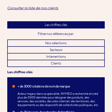
Consulter la liste de nos clients
Les chiffres clés
Filtrer nos références par :
Nos sélections
Secteurs
Interventions
Clients
Les chiffres clés
+ de 3000 créations de nom de marque
Acteur majeur dans sa spécialité, NYMEO a recherché et créé
plus de 3000 identités pour désigner des produits, des
services, des sociétés, des sites internet, des territoires, des
équipements ou des dispositifs de collectivités publiques, etc.
+ de 20 dossiers de recherche d’identité/an