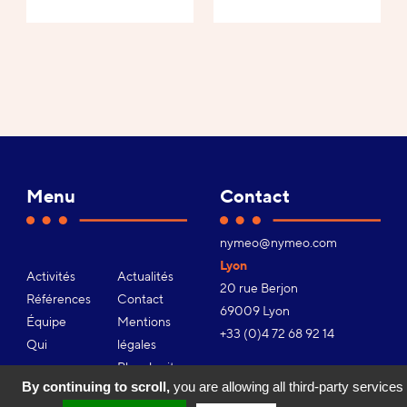
Menu
Contact
Adresse
nymeo@nymeo.com
e-
Lyon
Activités
Actualités
mail :
20 rue Berjon
Références
Contact
69009 Lyon
Équipe
Mentions
Téléphone :
+33 (0)4 72 68 92 14
Qui
légales
sommes-
Plan du site
By continuing to scroll,
you are allowing all third-party services
nous ?
Gestion des
Youtube
Facebook
Linkedin
Instagram