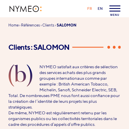
Aller au contenu
Aller à la navigation
LANGAGE :
FR
EN
NYMEO
MENU
Vous
Home
›
Références
›
Clients
›
SALOMON
êtes
ici :
Clients : SALOMON
(b)
NYMEO satisfait aux critères de sélection
des services achats des plus grands
groupes internationaux comme par
exemple : British American Tobacco,
Michelin, Sanofi, Schneider Electric, SEB,
Total. De nombreuses PME nous font aussi confiance pour
la création de l’identité de leurs projets les plus
stratégiques.
De même, NYMEO est régulièrement retenu par les
organismes publics ou les collectivités territoriales dans le
cadre des procédures d’appels d’offre publics.