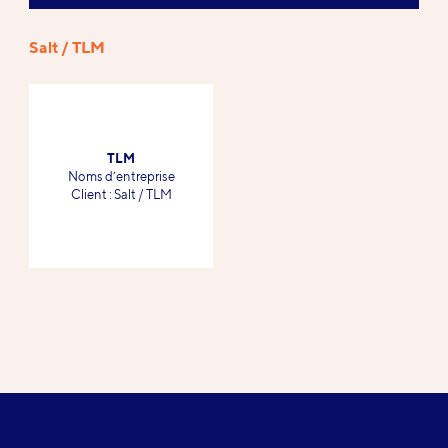
Salt / TLM
Références
TLM
-
Noms d’entreprise
-
Client : Salt / TLM