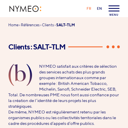
Aller au contenu
Aller à la navigation
LANGAGE :
FR
EN
NYMEO
MENU
Vous
Home
›
Références
›
Clients
›
SALT-TLM
êtes
ici :
Clients : SALT-TLM
(b)
NYMEO satisfait aux critères de sélection
des services achats des plus grands
groupes internationaux comme par
exemple : British American Tobacco,
Michelin, Sanofi, Schneider Electric, SEB,
Total. De nombreuses PME nous font aussi confiance pour
la création de l’identité de leurs projets les plus
stratégiques.
De même, NYMEO est régulièrement retenu par les
organismes publics ou les collectivités territoriales dans le
cadre des procédures d’appels d’offre publics.