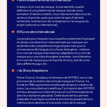
Création d’un nom de marque, d’une identité visuelle,
définition d’une plateforme de marque, test de noms,
animation d’ateliers créatifs, nous intervenons dans tous les
secteurs d’activité, quels que soient le type d’identité
recherché, la dimension de l’entreprise ou l’envergure du
projet (national ou international).
80% à vocation internationale
Les projets pour lesquels nous travaillons présentent la plupart
du temps une dimension internationale qui implique non
seulement des compétences linguistiques mais aussi la
connaissance des langues et cultures étrangères : création
d’un nom de marque international, adaptation d’un nom de
marque pour une cible étrangère (exemple : translittération
d’un nom de marque pour le marché chinois), test de noms
dans différents pays, etc.
+ de 30 ans d’expérience
Pierre Chanut, fondateur et directeur de NYMEO, est un des
pionniers de la création de noms de marque en France. Il a
fondé en 1986 sa première société spécialisée en création de
noms. Les consultants et créatifs qui l’ont rejoint dans NYMEO
ont tous des parcours internationaux et une forte expérience
dans leur domaine spécialisé. Cette diversité leur permet
d’aborder d’une façon ouverte et enrichie les projets de leurs
interlocuteurs désireux d’une autre vision de la marque.