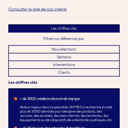
Consulter la liste de nos clients
Les chiffres clés
Filtrer nos références par :
Nos sélections
Secteurs
Interventions
Clients
Les chiffres clés
+ de 3000 créations de nom de marque
Acteur majeur dans sa spécialité, NYMEO a recherché et créé
plus de 3000 identités pour désigner des produits, des
services, des sociétés, des sites internet, des territoires, des
équipements ou des dispositifs de collectivités publiques, etc.
+ de 20 dossiers de recherche d’identité/an