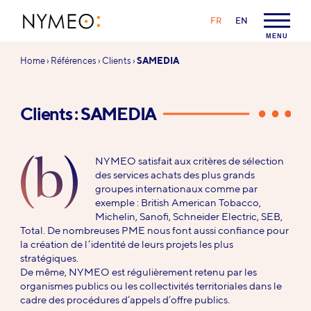
Aller au contenu
Aller à la navigation
LANGAGE :
FR
EN
NYMEO
MENU
Vous
Home
›
Références
›
Clients
›
SAMEDIA
êtes
ici :
Clients : SAMEDIA
(b)
NYMEO satisfait aux critères de sélection
des services achats des plus grands
groupes internationaux comme par
exemple : British American Tobacco,
Michelin, Sanofi, Schneider Electric, SEB,
Total. De nombreuses PME nous font aussi confiance pour
la création de l’identité de leurs projets les plus
stratégiques.
De même, NYMEO est régulièrement retenu par les
organismes publics ou les collectivités territoriales dans le
cadre des procédures d’appels d’offre publics.