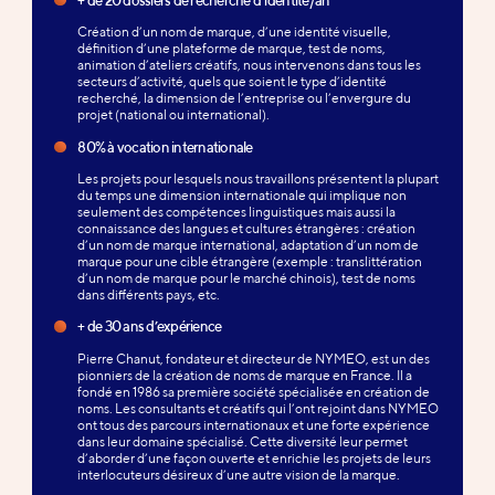
Création d’un nom de marque, d’une identité visuelle,
définition d’une plateforme de marque, test de noms,
animation d’ateliers créatifs, nous intervenons dans tous les
secteurs d’activité, quels que soient le type d’identité
recherché, la dimension de l’entreprise ou l’envergure du
projet (national ou international).
80% à vocation internationale
Les projets pour lesquels nous travaillons présentent la plupart
du temps une dimension internationale qui implique non
seulement des compétences linguistiques mais aussi la
connaissance des langues et cultures étrangères : création
d’un nom de marque international, adaptation d’un nom de
marque pour une cible étrangère (exemple : translittération
d’un nom de marque pour le marché chinois), test de noms
dans différents pays, etc.
+ de 30 ans d’expérience
Pierre Chanut, fondateur et directeur de NYMEO, est un des
pionniers de la création de noms de marque en France. Il a
fondé en 1986 sa première société spécialisée en création de
noms. Les consultants et créatifs qui l’ont rejoint dans NYMEO
ont tous des parcours internationaux et une forte expérience
dans leur domaine spécialisé. Cette diversité leur permet
d’aborder d’une façon ouverte et enrichie les projets de leurs
interlocuteurs désireux d’une autre vision de la marque.