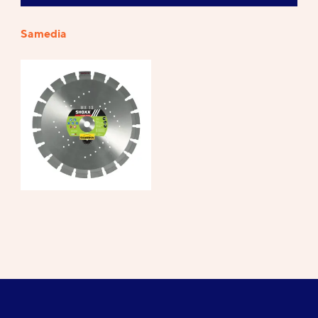
Samedia
Références