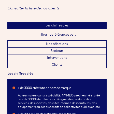
Consulter la liste de nos clients
Les chiffres clés
Filtrer nos références par :
Nos sélections
Secteurs
Interventions
Clients
Les chiffres clés
+ de 3000 créations de nom de marque
Acteur majeur dans sa spécialité, NYMEO a recherché et créé
plus de 3000 identités pour désigner des produits, des
services, des sociétés, des sites internet, des territoires, des
équipements ou des dispositifs de collectivités publiques, etc.
+ de 20 dossiers de recherche d’identité/an