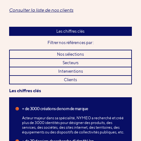
Consulter la liste de nos clients
Les chiffres clés
Filtrer nos références par :
Nos sélections
Secteurs
Interventions
Clients
Les chiffres clés
+ de 3000 créations de nom de marque
Acteur majeur dans sa spécialité, NYMEO a recherché et créé
plus de 3000 identités pour désigner des produits, des
services, des sociétés, des sites internet, des territoires, des
équipements ou des dispositifs de collectivités publiques, etc.
+ de 20 dossiers de recherche d’identité/an