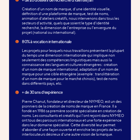
Création d’un nom de marque, d’une identité visuelle,
définition d’une plateforme de marque, test de noms,
animation d’ateliers créatifs, nous intervenons dans tous les
secteurs d’activité, quels que soient le type d’identité
recherché, la dimension de l’entreprise ou l’envergure du
projet (national ou international).
80% à vocation internationale
Les projets pour lesquels nous travaillons présentent la plupart
du temps une dimension internationale qui implique non
seulement des compétences linguistiques mais aussi la
connaissance des langues et cultures étrangères : création
d’un nom de marque international, adaptation d’un nom de
marque pour une cible étrangère (exemple : translittération
d’un nom de marque pour le marché chinois), test de noms
dans différents pays, etc.
+ de 30 ans d’expérience
Pierre Chanut, fondateur et directeur de NYMEO, est un des
pionniers de la création de noms de marque en France. Il a
fondé en 1986 sa première société spécialisée en création de
noms. Les consultants et créatifs qui l’ont rejoint dans NYMEO
ont tous des parcours internationaux et une forte expérience
dans leur domaine spécialisé. Cette diversité leur permet
d’aborder d’une façon ouverte et enrichie les projets de leurs
interlocuteurs désireux d’une autre vision de la marque.