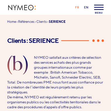
Aller au contenu
Aller à la navigation
LANGAGE :
FR
EN
NYMEO
MENU
Vous
Home
›
Références
›
Clients
›
SERIENCE
êtes
ici :
Clients : SERIENCE
(b)
NYMEO satisfait aux critères de sélection
des services achats des plus grands
groupes internationaux comme par
exemple : British American Tobacco,
Michelin, Sanofi, Schneider Electric, SEB,
Total. De nombreuses PME nous font aussi confiance pour
la création de l’identité de leurs projets les plus
stratégiques.
De même, NYMEO est régulièrement retenu par les
organismes publics ou les collectivités territoriales dans le
cadre des procédures d’appels d’offre publics.