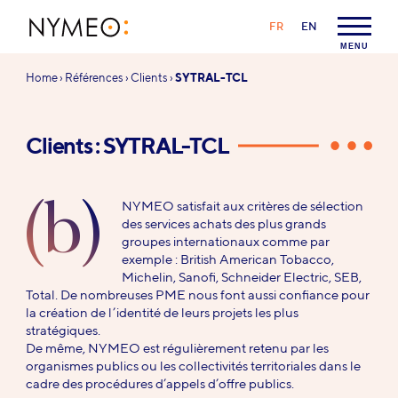
Aller au contenu
Aller à la navigation
LANGAGE :
FR
EN
NYMEO
MENU
Vous
Home
›
Références
›
Clients
›
SYTRAL-TCL
êtes
ici :
Clients : SYTRAL-TCL
(b)
NYMEO satisfait aux critères de sélection
des services achats des plus grands
groupes internationaux comme par
exemple : British American Tobacco,
Michelin, Sanofi, Schneider Electric, SEB,
Total. De nombreuses PME nous font aussi confiance pour
la création de l’identité de leurs projets les plus
stratégiques.
De même, NYMEO est régulièrement retenu par les
organismes publics ou les collectivités territoriales dans le
cadre des procédures d’appels d’offre publics.