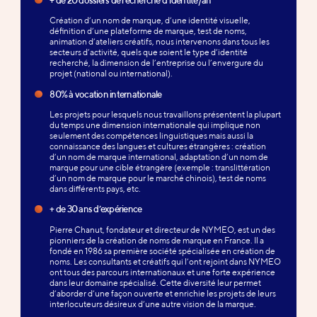
Création d’un nom de marque, d’une identité visuelle,
définition d’une plateforme de marque, test de noms,
animation d’ateliers créatifs, nous intervenons dans tous les
secteurs d’activité, quels que soient le type d’identité
recherché, la dimension de l’entreprise ou l’envergure du
projet (national ou international).
80% à vocation internationale
Les projets pour lesquels nous travaillons présentent la plupart
du temps une dimension internationale qui implique non
seulement des compétences linguistiques mais aussi la
connaissance des langues et cultures étrangères : création
d’un nom de marque international, adaptation d’un nom de
marque pour une cible étrangère (exemple : translittération
d’un nom de marque pour le marché chinois), test de noms
dans différents pays, etc.
+ de 30 ans d’expérience
Pierre Chanut, fondateur et directeur de NYMEO, est un des
pionniers de la création de noms de marque en France. Il a
fondé en 1986 sa première société spécialisée en création de
noms. Les consultants et créatifs qui l’ont rejoint dans NYMEO
ont tous des parcours internationaux et une forte expérience
dans leur domaine spécialisé. Cette diversité leur permet
d’aborder d’une façon ouverte et enrichie les projets de leurs
interlocuteurs désireux d’une autre vision de la marque.