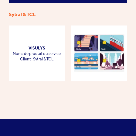
Sytral & TCL
Références
VISULYS
-
Noms de produit ou service
-
Client : Sytral & TCL