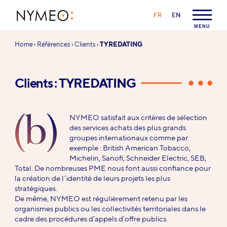
Aller au contenu
Aller à la navigation
LANGAGE :
FR
EN
NYMEO
MENU
Vous
Home
›
Références
›
Clients
›
TYREDATING
êtes
ici :
Clients : TYREDATING
(b)
NYMEO satisfait aux critères de sélection
des services achats des plus grands
groupes internationaux comme par
exemple : British American Tobacco,
Michelin, Sanofi, Schneider Electric, SEB,
Total. De nombreuses PME nous font aussi confiance pour
la création de l’identité de leurs projets les plus
stratégiques.
De même, NYMEO est régulièrement retenu par les
organismes publics ou les collectivités territoriales dans le
cadre des procédures d’appels d’offre publics.