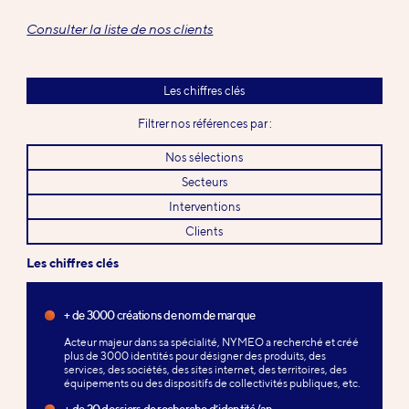
Consulter la liste de nos clients
Les chiffres clés
Filtrer nos références par :
Nos sélections
Secteurs
Interventions
Clients
Les chiffres clés
+ de 3000 créations de nom de marque
Acteur majeur dans sa spécialité, NYMEO a recherché et créé
plus de 3000 identités pour désigner des produits, des
services, des sociétés, des sites internet, des territoires, des
équipements ou des dispositifs de collectivités publiques, etc.
+ de 20 dossiers de recherche d’identité/an