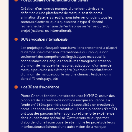
Création d’un nom de marque, d’une identité visuelle,
définition d’une plateforme de marque, test de noms,
animation d’ateliers créatifs, nous intervenons dans tous les
secteurs d’activité, quels que soient le type d’identité
recherché, la dimension de l’entreprise ou l’envergure du
projet (national ou international).
80% à vocation internationale
Les projets pour lesquels nous travaillons présentent la plupart
du temps une dimension internationale qui implique non
seulement des compétences linguistiques mais aussi la
connaissance des langues et cultures étrangères : création
d’un nom de marque international, adaptation d’un nom de
marque pour une cible étrangère (exemple : translittération
d’un nom de marque pour le marché chinois), test de noms
dans différents pays, etc.
+ de 30 ans d’expérience
Pierre Chanut, fondateur et directeur de NYMEO, est un des
pionniers de la création de noms de marque en France. Il a
fondé en 1986 sa première société spécialisée en création de
noms. Les consultants et créatifs qui l’ont rejoint dans NYMEO
ont tous des parcours internationaux et une forte expérience
dans leur domaine spécialisé. Cette diversité leur permet
d’aborder d’une façon ouverte et enrichie les projets de leurs
interlocuteurs désireux d’une autre vision de la marque.