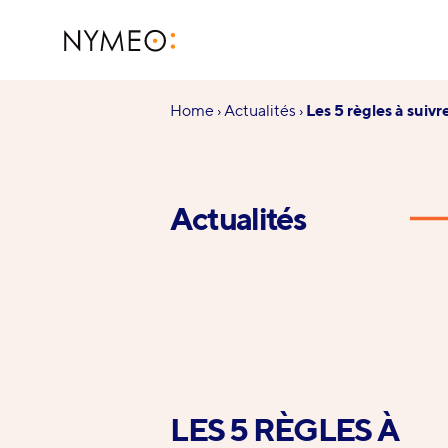
Aller au contenu
Aller à la navigation
NYMEO
Vous
Home
›
Actualités
›
Les 5 règles à sui
êtes
ici :
Actualités
LES 5 RÈGLES À