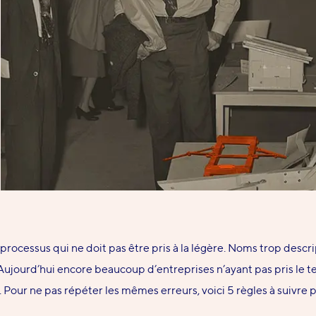
rocessus qui ne doit pas être pris à la légère
. Noms trop descri
Aujourd’hui encore
beaucoup
d’entreprises n’ayant pas pris le 
Pour ne pas répéter les mêmes erreurs, voici 5 règles à suivre 