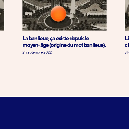
La banlieue, ça existe depuis le
L
moyen-âge (origine du mot banlieue).
c
21 septembre 2022
3 