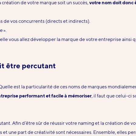
a création de votre marque soit un succès,
votre nom doit donc ê
 de vos concurrents (directs et indirects).
e ».
lle vous allez développer la marque de votre entreprise ainsi qu
it
être
percutant
 Quelle est la particularité de ces noms de marques mondialeme
treprise performant et facile à mémoriser
, il faut que celui-ci
tant. Afin d’être sûr de réussir votre naming et la création de vot
s
et
une part de créativité
sont nécessaires
. Ensemble, elles p