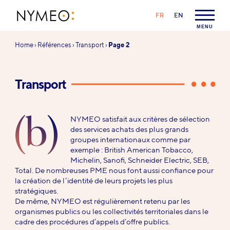
Aller au contenu
Aller à la navigation
LANGAGE :
FR
EN
NYMEO
MENU
Vous
Home
›
Références
›
Transport
›
Page 2
êtes
ici :
Transport
(b)
NYMEO satisfait aux critères de sélection
des services achats des plus grands
groupes internationaux comme par
exemple : British American Tobacco,
Michelin, Sanofi, Schneider Electric, SEB,
Total. De nombreuses PME nous font aussi confiance pour
la création de l’identité de leurs projets les plus
stratégiques.
De même, NYMEO est régulièrement retenu par les
organismes publics ou les collectivités territoriales dans le
cadre des procédures d’appels d’offre publics.