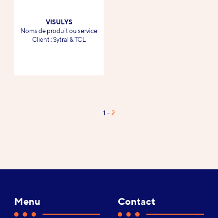
VISULYS
-
Noms de produit ou service
-
Client : Sytral & TCL
Page
1
2
Pagination
2
/
2
Menu
Contact