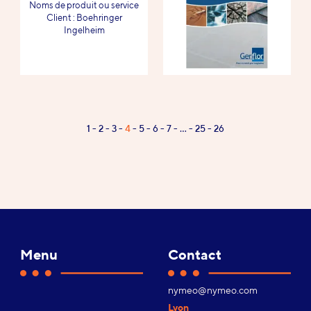
-
Noms de produit ou service
-
Client : Boehringer
Ingelheim
Page
1
2
3
4
5
6
7
…
25
26
Pagination
4
/
26
Menu
Contact
Adresse
nymeo@nymeo.com
e-
Lyon