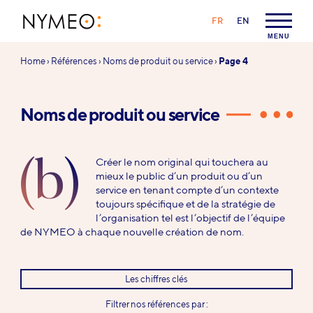
Aller au contenu
Aller à la navigation
LANGAGE :
FR
EN
NYMEO
MENU
Vous
Home
›
Références
›
Noms de produit ou service
›
Page 4
êtes
ici :
Noms de produit ou service
(b)
Créer le nom original qui touchera au
mieux le public d’un produit ou d’un
service en tenant compte d’un contexte
toujours spécifique et de la stratégie de
l’organisation tel est l’objectif de l’équipe
de NYMEO à chaque nouvelle création de nom.
Les chiffres clés
Filtrer nos références par :