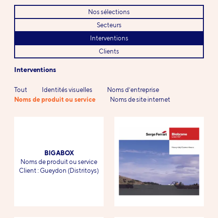
Nos sélections
Secteurs
Interventions
Clients
Interventions
Tout
Identités visuelles
Noms d’entreprise
Noms de produit ou service
Noms de site internet
Références
BIGABOX
-
Noms de produit ou service
-
Client : Gueydon (Distritoys)