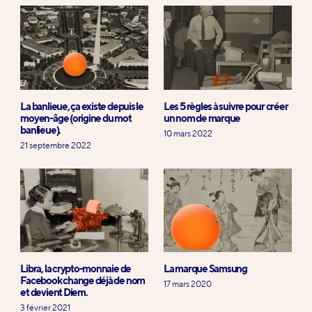
La banlieue, ça existe depuis le
Les 5 règles à suivre pour créer
moyen-âge (origine du mot
un nom de marque
banlieue).
10 mars 2022
21 septembre 2022
Libra, la crypto-monnaie de
La marque Samsung
Facebook change déjà de nom
17 mars 2020
et devient Diem.
3 février 2021