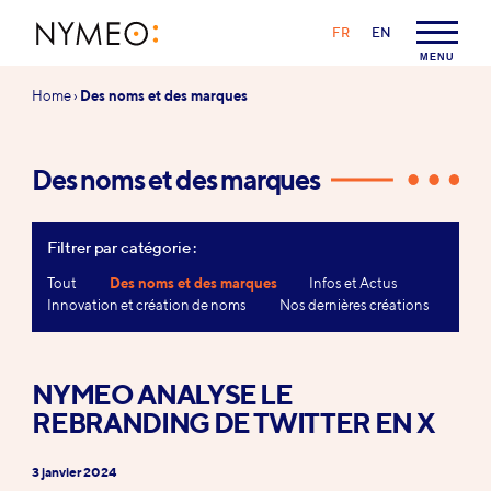
Aller au contenu
Aller à la navigation
LANGAGE :
FR
EN
NYMEO
MENU
Vous
Home
›
Des noms et des marques
êtes
ici :
Des noms et des marques
Filtrer par catégorie :
Tout
Des noms et des marques
Infos et Actus
Innovation et création de noms
Nos dernières créations
NYMEO ANALYSE LE
REBRANDING DE TWITTER EN X
3 janvier 2024