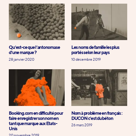
Qu’est-ce que l’antonomase
Les noms de famille les plus
d’une marque ?
portés selon leur pays
28 janvier 2020
10 décembre 2019
Booking.com en difficulté pour
Nom à problème en français :
faire enregistrer son nom en
DUCON c’est du béton
tant que marque aux Etats-
26 mars 2019
Unis
20 novembre 2019