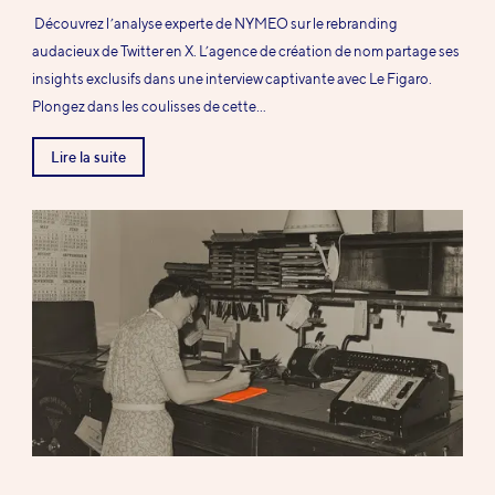
Extrait :
Découvrez l’analyse experte de NYMEO sur le rebranding
audacieux de Twitter en X. L’agence de création de nom partage ses
insights exclusifs dans une interview captivante avec Le Figaro.
Plongez dans les coulisses de cette…
Lire la suite