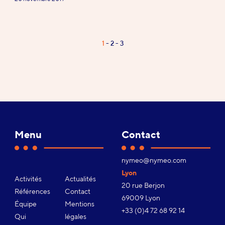
Page
1
2
3
Pagination
1
/
3
Menu
Contact
Adresse
nymeo@nymeo.com
e-
Lyon
Activités
Actualités
mail :
20 rue Berjon
Références
Contact
69009 Lyon
Équipe
Mentions
Téléphone :
+33 (0)4 72 68 92 14
Qui
légales